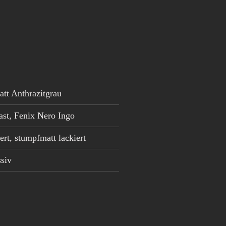
tt Anthrazitgrau
st, Fenix Nero Ingo
rt, stumpfmatt lackiert
siv