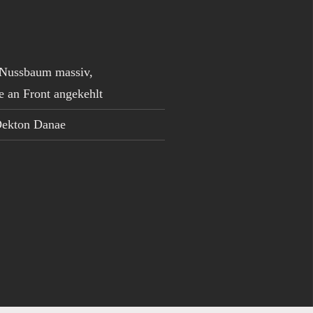
Nussbaum massiv,
le an Front angekehlt
ekton Danae